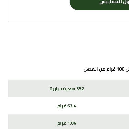
مقاييس
عدس
352 سعرة حرارية
63.4 غرام
1.06 غرام