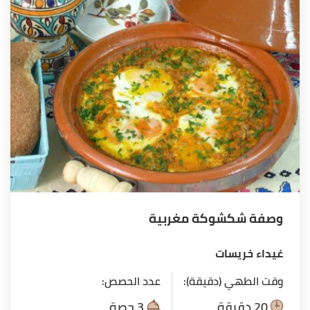
وصفة شكشوكة مغربية
غيداء خريسات
وقت الطهي (دقيقة):
عدد الحصص:
20 دقيقة
3 حصة